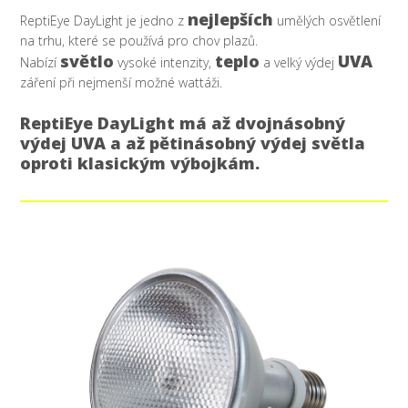
nejlepších
ReptiEye DayLight je jedno z
umělých osvětlení
na trhu, které se používá pro chov plazů.
světlo
teplo
UVA
Nabízí
vysoké intenzity,
a velký výdej
záření při nejmenší možné wattáži.
ReptiEye DayLight má až dvojnásobný
výdej UVA a až pětinásobný výdej světla
oproti klasickým výbojkám.