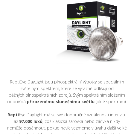
ReptiEye DayLight jsou plnospektrální výbojky se speciálním
světelným spektrem, které se výrazně odlišují od
běžných plnospektrálních zdrojů. Svým spektrálním složením
odpovídá
přirozenému slunečnímu světlu
(plné spektrum).
Repti
Eye DayLight má ve své doporučné vzdálenosti intenzitu
až
97.000
luxů
, což klasická žárovka nebo zářivka nikdy
nemůže dosáhnout, pokud navíc vezmeme v úvahu další velké