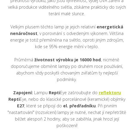
přednosti výrobku, jako jsou výhřevnost, výdej UVA záření a
velká produkce viditelného světla, získáme prakticky do svých
terárií malé slunce.
Velkým plusem těchto lamp je jejich relativní
energetická
nenáročnost
, v porovnání s odvedeným výkonem. Většina
energie je totiž přeměněna na světlo, oproti jiným zdrojům,
kde se 95% energie mění v teplo.
Průměrná
životnost výrobku je 16000 hod
, nicméně
doporučujeme obměnit lampy po druhém roce používání,
abychom vždy poskytli chovaným zvířatům ty nejlepší
podmínky.
Zapojení:
Lampu
Repti
Eye zašroubujte do
reflektoru
Repti
Eye, nebo do klasické porcelánové (keramické) objímky
E27
, které se připojí do
el. předřadníku
. Při prvním
"nastartování" (rozsvícení) lampy je nutné, nechat jí nepřetržitě
běžet alespoň 2 hodiny, aby se zaběhla, jinak hrozí její
poškození!