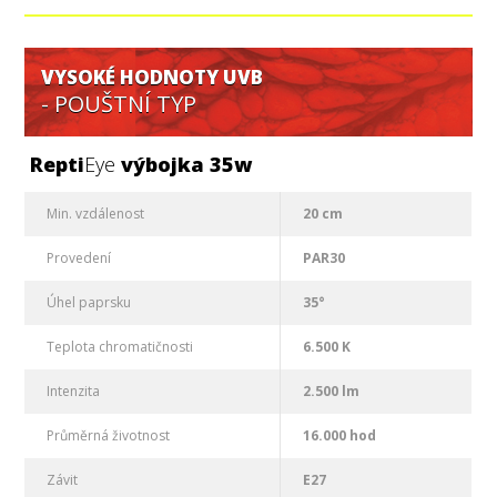
VYSOKÉ HODNOTY UVB
- POUŠTNÍ TYP
Repti
Eye
výbojka 35w
Min. vzdálenost
20 cm
Provedení
PAR30
Úhel paprsku
35°
Teplota chromatičnosti
6.500 K
Intenzita
2.500 lm
Průměrná životnost
16.000 hod
Závit
E27