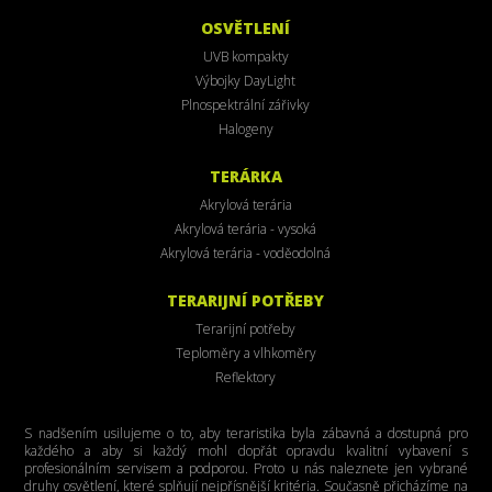
OSVĚTLENÍ
UVB kompakty
Výbojky DayLight
Plnospektrální zářivky
Halogeny
TERÁRKA
Akrylová terária
Akrylová terária - vysoká
Akrylová terária - voděodolná
TERARIJNÍ POTŘEBY
Terarijní potřeby
Teploměry a vlhkoměry
Reflektory
S nadšením usilujeme o to, aby teraristika byla zábavná a dostupná pro
každého a aby si každý mohl dopřát opravdu kvalitní vybavení s
profesionálním servisem a podporou. Proto u nás naleznete jen vybrané
druhy osvětlení, které splňují nejpřísnější kritéria. Současně přicházíme na