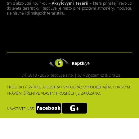
trh s absolutní novinkou –
Akrylovými terárii
– která přinášejí revoluci
do světa teraristiky. ReptiEye je místo plné pozitivní atmosféry, motivace,
ale hlavně lidí milujících teraristiku.
/ © 2013 - 2026 ReptiEye s.r.o. | by
M2system.cz
&
DNF.cz
PRODUKTY SNÍMKŮ A ILUSTRATIVNÍ OBRÁZKY PODLÉHAJÍ AUTORSKÝM
PRÁVŮM, ŠÍŘENÍ VE VLASTNÍ PROSPĚCH JE ZAKÁZÁNO.
G
+
facebook
NAVŠTIVTE NÁS: